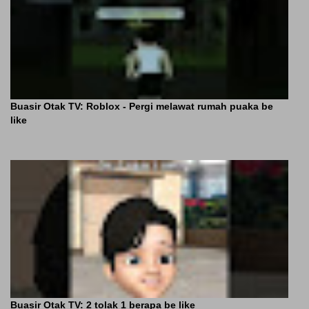
Buasir Otak TV: Roblox - Pergi melawat rumah puaka be
like
Buasir Otak TV: 2 tolak 1 berapa be like